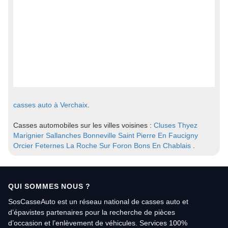
casses auto à Verchaix
.
Casses automobiles sur les villes voisines :
Cluses
Thyez
Marignier
Sallanches
Bonneville
Saint Pierre En Faucigny
Orcier
Feternes
La Roche Sur Foron
Bons En Chablais
.
QUI SOMMES NOUS ?
SosCasseAuto est un réseau national de casses auto et
d’épavistes partenaires pour la recherche de pièces
d’occasion et l’enlèvement de véhicules. Services 100%