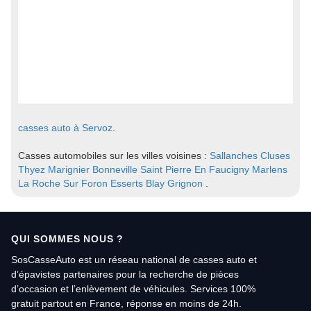
casses auto à Servoz
.
Casses automobiles sur les villes voisines :
Sallanches
Cluses
Thyez
Marignier
Bonneville
Saint Pierre En Faucigny
Marlens
La Roche Sur Foron
Esserts Blay
Grignon
.
QUI SOMMES NOUS ?
SosCasseAuto est un réseau national de casses auto et
d’épavistes partenaires pour la recherche de pièces
d’occasion et l’enlèvement de véhicules. Services 100%
gratuit partout en France, réponse en moins de 24h.