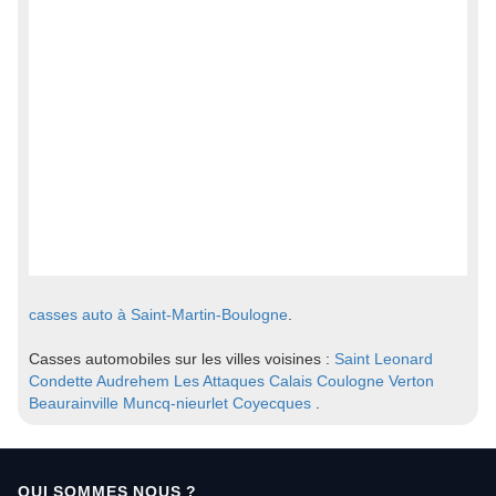
casses auto à Saint-Martin-Boulogne
.
Casses automobiles sur les villes voisines :
Saint Leonard
Condette
Audrehem
Les Attaques
Calais
Coulogne
Verton
Beaurainville
Muncq-nieurlet
Coyecques
.
QUI SOMMES NOUS ?