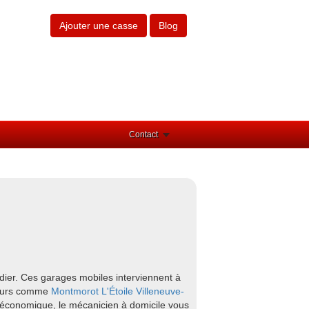
Ajouter une casse
Blog
Contact
dier. Ces garages mobiles interviennent à
ntours comme
Montmorot
L'Étoile
Villeneuve-
t économique, le mécanicien à domicile vous