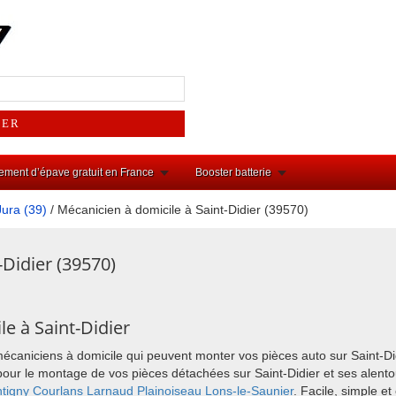
ement d’épave gratuit en France
Booster batterie
Jura (39)
/ Mécanicien à domicile à Saint-Didier (39570)
-Didier (39570)
e à Saint-Didier
mécaniciens à domicile qui peuvent monter vos pièces auto sur Saint-Di
ix pour le montage de vos pièces détachées sur Saint-Didier et ses ale
tigny
Courlans
Larnaud
Plainoiseau
Lons-le-Saunier
. Facile, simple e