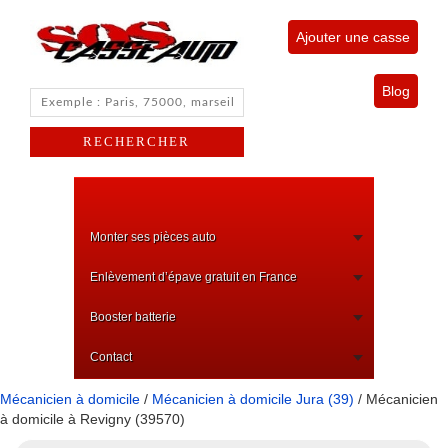
Ajouter une casse
Blog
Monter ses pièces auto
Enlèvement d’épave gratuit en France
Booster batterie
Contact
Mécanicien à domicile
/
Mécanicien à domicile Jura (39)
/ Mécanicien
à domicile à Revigny (39570)