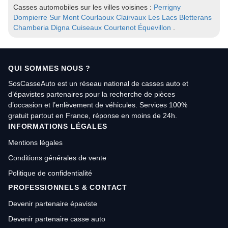
Casses automobiles sur les villes voisines :
Perrigny
Dompierre Sur Mont
Courlaoux
Clairvaux Les Lacs
Bletterans
Chamberia
Digna
Cuiseaux
Courtenot
Équevillon
.
QUI SOMMES NOUS ?
SosCasseAuto est un réseau national de casses auto et
d’épavistes partenaires pour la recherche de pièces
d’occasion et l’enlèvement de véhicules. Services 100%
gratuit partout en France, réponse en moins de 24h.
INFORMATIONS LÉGALES
Mentions légales
Conditions générales de vente
Politique de confidentialité
PROFESSIONNELS & CONTACT
Devenir partenaire épaviste
Devenir partenaire casse auto