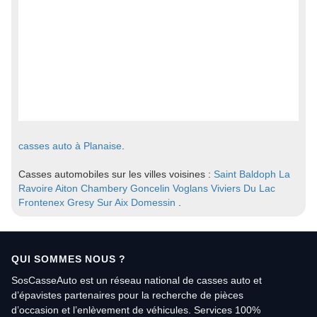
casses auto à Planaise
.
Casses automobiles sur les villes voisines :
Saint Baldoph
La
Ravoire
Aiton
Chambery
Goncelin
Voglans
Viviers Du Lac
Frontenex
Gresy Sur Aix
Domessin
.
QUI SOMMES NOUS ?
SosCasseAuto est un réseau national de casses auto et
d’épavistes partenaires pour la recherche de pièces
d’occasion et l’enlèvement de véhicules. Services 100%