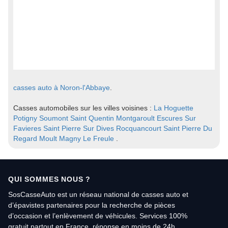
casses auto à Noron-l'Abbaye
.
Casses automobiles sur les villes voisines :
La Hoguette
Potigny
Soumont Saint Quentin
Montgaroult
Escures Sur
Favieres
Saint Pierre Sur Dives
Rocquancourt
Saint Pierre Du
Regard
Moult
Magny Le Freule
.
QUI SOMMES NOUS ?
SosCasseAuto est un réseau national de casses auto et
d’épavistes partenaires pour la recherche de pièces
d’occasion et l’enlèvement de véhicules. Services 100%
gratuit partout en France, réponse en moins de 24h.