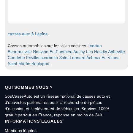
casses auto à Lépine
.
Casses automobiles sur les villes voisines :
Verton
Beaurainville
Nouvion En Ponthieu
Auchy Les Hesdin
Abbeville
Condette
Frivilleescarbotin
Saint Leonard
Acheux En Vimeu
Saint Martin Boulogne
.
QUI SOMMES NOUS ?
SosCasseAuto est un réseau national de casses auto et
d’épavistes partenaires pour la recherche de pièces
d’occasion et l’enlèvement de véhicules. Services 100%
gratuit partout en France, réponse en moins de 24h.
INFORMATIONS LÉGALES
Mentions légales