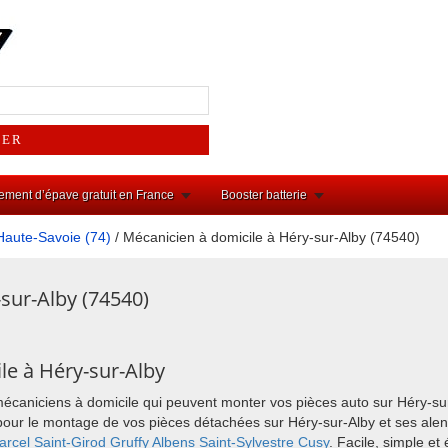
ement d’épave gratuit en France
Booster batterie
Haute-Savoie (74)
/ Mécanicien à domicile à Héry-sur-Alby (74540)
sur-Alby (74540)
le à Héry-sur-Alby
mécaniciens à domicile qui peuvent monter vos pièces auto sur Héry-su
ix pour le montage de vos pièces détachées sur Héry-sur-Alby et ses a
arcel
Saint-Girod
Gruffy
Albens
Saint-Sylvestre
Cusy
. Facile, simple e