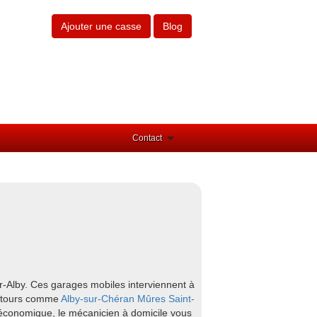
Ajouter une casse
Blog
Contact
r-Alby. Ces garages mobiles interviennent à
lentours comme
Alby-sur-Chéran
Mûres
Saint-
t économique, le mécanicien à domicile vous