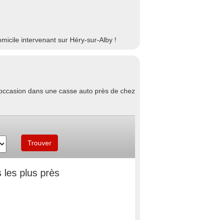
icile intervenant sur Héry-sur-Alby !
d'occasion dans une casse auto près de chez