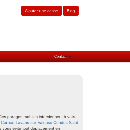
Ajouter une casse
Blog
Contact
Ces garages mobiles interviennent à votre
e
Cornod
Lavans-sur-Valouse
Condes
Saint-
le vous évite tout déplacement en