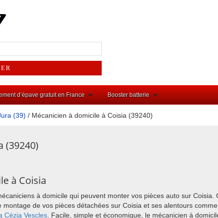
ement d’épave gratuit en France
Booster batterie
Jura (39)
/ Mécanicien à domicile à Coisia (39240)
a (39240)
le à Coisia
mécaniciens à domicile qui peuvent monter vos pièces auto sur Coisia. 
r le montage de vos pièces détachées sur Coisia et ses alentours comm
a
Cézia
Vescles
. Facile, simple et économique, le mécanicien à domici