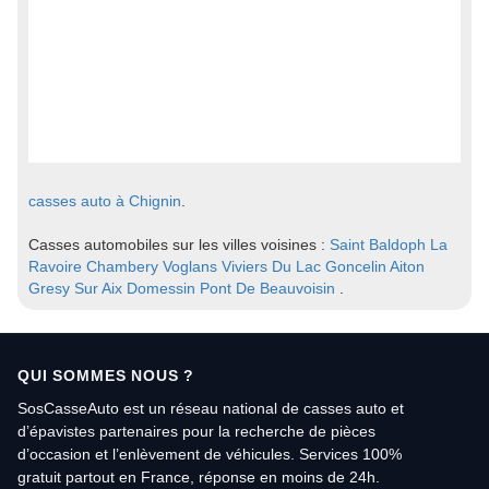
casses auto à Chignin
.
Casses automobiles sur les villes voisines :
Saint Baldoph
La
Ravoire
Chambery
Voglans
Viviers Du Lac
Goncelin
Aiton
Gresy Sur Aix
Domessin
Pont De Beauvoisin
.
QUI SOMMES NOUS ?
SosCasseAuto est un réseau national de casses auto et
d’épavistes partenaires pour la recherche de pièces
d’occasion et l’enlèvement de véhicules. Services 100%
gratuit partout en France, réponse en moins de 24h.