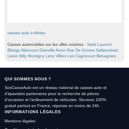
casses auto à Athies
.
Casses automobiles sur les villes voisines :
Saint Laurent
Blangy
Wancourt
Dainville
Avion
Rue De Guines Sallaumines
Lievin
Billy Montigny
Lens
Villers Les Cagnicourt
Behagnies
.
QUI SOMMES NOUS ?
SosCasseAuto est un réseau national de casses auto et
d’épavistes partenaires pour la recherche de pièces
d’occasion et l’enlèvement de véhicules. Services 100%
gratuit partout en France, réponse en moins de 24h.
INFORMATIONS LÉGALES
Mentions légales