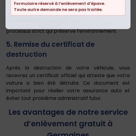
Formulaire réservé à l’enlèvement d’épave.
Une fois l’épave récupérée, elle est acheminée vers
Toute autre demande ne sera pas traitée.
un centre VHU agréé proche de Germaines. Le
véhicule est dépollué, démonté, recyclé selon un
processus strict qui préserve l’environnement.
5. Remise du certificat de
destruction
Après la destruction de votre véhicule, vous
recevrez un certificat officiel qui atteste que votre
voiture a bien été détruite. Ce document est
important pour résilier votre assurance auto et
éviter tout problème administratif futur.
Les avantages de notre service
d’enlèvement gratuit à
Germaines