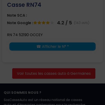
Casse RN74
Note SCA :
4.2 / 5
Note Google :
(143 avis)
RN 74 52190 OCCEY
☎ Afficher le N° *
Voir toutes les casses auto à Germaines
QUI SOMMES NOUS ?
SosCasseAuto est un réseau national de casses
auto et d’épavistes partenaires pour la recherche