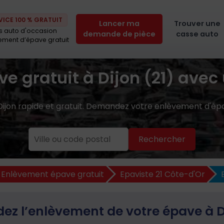
VICE 100 % GRATUIT
Lancer ma
Trouver une
s auto d'occasion
demande de pièce
casse auto
ement d’épave gratuit
e gratuit à Dijon (21) avec
Dijon rapide et gratuit. Demandez votre enlèvement d'ép
Rechercher
Enlèvement épave gratuit
Epaviste 21 Côte-d'Or
z l’enlèvement de votre épave à Di