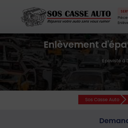
SER
Pièce
Enlèv
Enlèvement d'épav
Epaviste à 
Sos Casse Auto
Demande