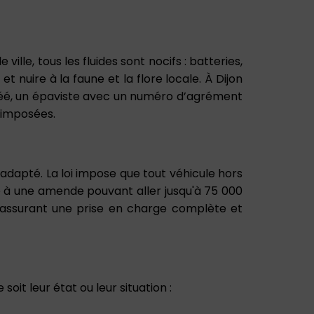
lle, tous les fluides sont nocifs : batteries,
t nuire à la faune et la flore locale. À Dijon
gréé, un épaviste avec un numéro d’agrément
 imposées.
 adapté. La loi impose que tout véhicule hors
se à une amende pouvant aller jusqu'à 75 000
n assurant une prise en charge complète et
oit leur état ou leur situation :