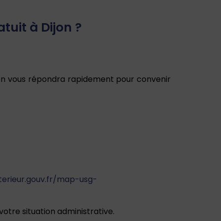
uit à Dijon ?
jon vous répondra rapidement pour convenir
interieur.gouv.fr/map-usg-
otre situation administrative.