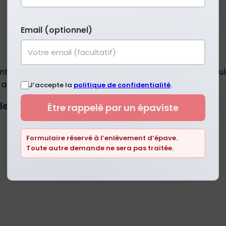
Email (optionnel)
ment endommagés ou tout simplement trop vieux pour roule
n agrément préfectoral pour exercer.
J’accepte la
politique de confidentialité
.
ever à Dijon ?
Être rappelé par un épaviste
Formulaire réservé à l’enlèvement d’épave.
Toute autre demande ne sera pas traitée.