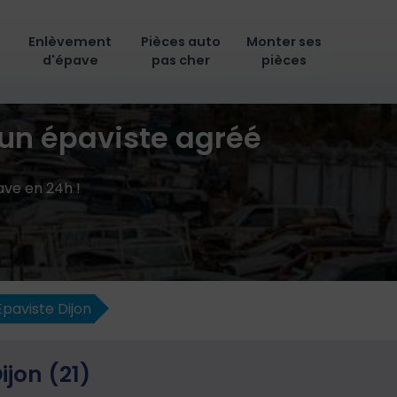
Enlèvement
Pièces auto
Monter ses
d'épave
pas cher
pièces
 un épaviste agréé
ave en 24h !
Epaviste Dijon
jon (21)