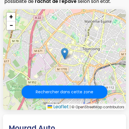
possibilité de
rachat de l'épave
selon son état.
+
−
Rechercher dans cette zone
Leaflet
|
© OpenStreetMap contributors
Mourad Auto