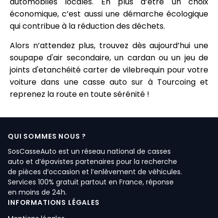
automobiles locales. En plus d’être un choix
économique, c’est aussi une démarche écologique
qui contribue à la réduction des déchets.
Alors n’attendez plus, trouvez dès aujourd’hui une
soupape d'air secondaire, un cardan ou un jeu de
joints d'etanchéité carter de vilebrequin pour votre
voiture dans une casse auto sur à Tourcoing et
reprenez la route en toute sérénité !
QUI SOMMES NOUS ?
SosCasseAuto est un réseau national de casses
auto et d’épavistes partenaires pour la recherche
de pièces d’occasion et l’enlèvement de véhicules.
Services 100% gratuit partout en France, réponse
en moins de 24h.
INFORMATIONS LÉGALES