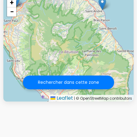
+
−
Rechercher dans cette zone
Leaflet
|
© OpenStreetMap contributors