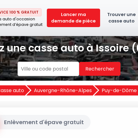
VICE 100 % GRATUIT
Lancer ma
Trouver une
s auto d'occasion
demande de pièce
casse auto
ement d’épave gratuit
z une casse auto à Issoire 
Rechercher
asse auto
Auvergne-Rhône-Alpes
Puy-de-Dôme 
Enlèvement d'épave gratuit