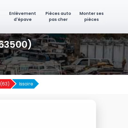
Enlèvement
Pièces auto
Monter ses
d'épave
pas cher
pièces
(63500)
(63)
Issoire