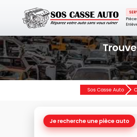
SER
Pièce
Enlèv
Trouve
Sos Casse Auto
C
Je recherche une pièce auto