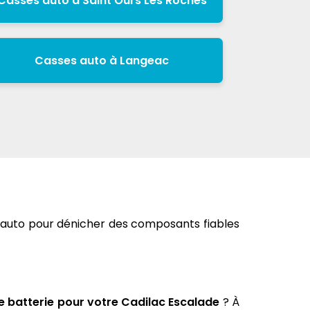
Casses auto à Saint Ours Les Roches
Casses auto à Langeac
s auto pour dénicher des composants fiables
e batterie pour votre Cadilac Escalade
? À