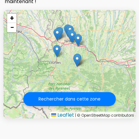
maintenant !
+
−
Rechercher dans cette zone
Leaflet
|
© OpenStreetMap contributors