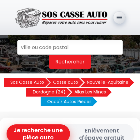
Rechercher
Sos Casse Auto
Casse auto
Nouvelle-Aquitaine
Dordogne (24)
Allas Les Mines
Occa'z Autos Pièces
Je recherche une
Enlèvement
pièce auto
d'épave gratuit